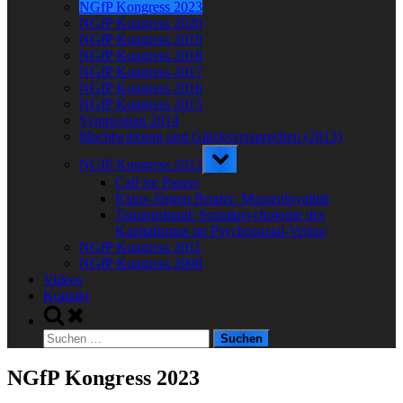
NGfP Kongress 2023
NGfP Kongress 2020
NGfP Kongress 2019
NGfP Kongress 2018
NGfP Kongress 2017
NGfP Kongress 2016
NGfP Kongress 2015
Symposium 2014
Machtwirkung und Glücksversprechen (2013)
Toggle
NGfP Kongress 2012
sub-
menu
Call for Papers
Klaus-Jürgen Bruder: Massenloyalität
Tagungsband: Sozialpsychologie des
Kapitalismus im Psychosozial-Verlag
NGfP Kongress 2011
NGfP Kongress 2008
Videos
Kontakt
Toggle
search
Suchen
form
nach:
NGfP Kongress 2023