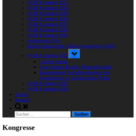
NGfP Kongress 2023
NGfP Kongress 2020
NGfP Kongress 2019
NGfP Kongress 2018
NGfP Kongress 2017
NGfP Kongress 2016
NGfP Kongress 2015
Symposium 2014
Machtwirkung und Glücksversprechen (2013)
Toggle
NGfP Kongress 2012
sub-
menu
Call for Papers
Klaus-Jürgen Bruder: Massenloyalität
Tagungsband: Sozialpsychologie des
Kapitalismus im Psychosozial-Verlag
NGfP Kongress 2011
NGfP Kongress 2008
Videos
Kontakt
Toggle
search
Suchen
form
nach:
Kongresse