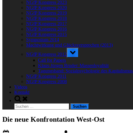
NGfP Kongress 2023
NGfP Kongress 2020
NGfP Kongress 2019
NGfP Kongress 2018
NGfP Kongress 2017
NGfP Kongress 2016
NGfP Kongress 2015
Symposium 2014
Machtwirkung und Glücksversprechen (2013)
Toggle
NGfP Kongress 2012
sub-
menu
Call for Papers
Klaus-Jürgen Bruder: Massenloyalität
Tagungsband: Sozialpsychologie des Kapitalismus
NGfP Kongress 2011
NGfP Kongress 2008
Videos
Kontakt
Toggle
search
Suchen
form
nach:
Die neue Konfrontation West-Ost
Posted
By