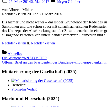
25. März 2014
6. Mai 2017
Jürgen Günther
on
von Albrecht Mül­ler
Nach­denk­sei­ten 20. und 21. März 2014
Bis hier­her und nicht wei­ter – das ist der Grund­te­nor der Rede des r
Sank­tio­nen und wie schon zuvor mit scharf­ma­che­ri­schen Redens­ar­ten. 
des Kon­zepts der Abschre­ckung statt der Zusam­men­ar­beit in einem geme
aus­ra­gen­de Per­so­nen von unter­ein­an­der ver­netz­ten Leit­me­di­en und ei
Nach­denk­sei­ten
&
Nach­denk­sei­ten
Aktuelles
Beitragsnavigation
Previous
Die Wirtschafts-NATO: TIPP
Post:
Next
Offener Brief an den Präsidenten der Bundespsychotherapeutenkamm
Post:
Militarisierung der Gesellschaft (2025)
Bestellen:
Promedia Verlag
Macht und Herrschaft (2024)