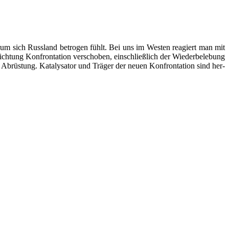
ar­um sich Russ­land betro­gen fühlt. Bei uns im Wes­ten reagiert man mit
tung Kon­fron­ta­ti­on ver­scho­ben, ein­schließ­lich der Wie­der­be­le­bung
üs­tung. Kata­ly­sa­tor und Trä­ger der neu­en Kon­fron­ta­ti­on sind her­