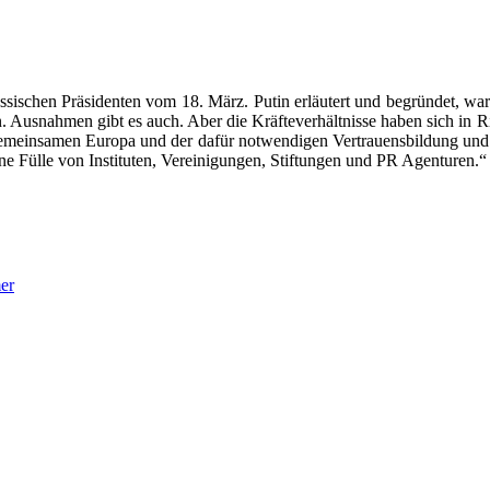
us­si­schen Prä­si­den­ten vom 18. März. Putin erläu­tert und begrün­det, w
Aus­nah­men gibt es auch. Aber die Kräf­te­ver­hält­nis­se haben sich in Rich­
in­sa­men Euro­pa und der dafür not­wen­di­gen Ver­trau­ens­bil­dung und Abr
ne Fül­le von Insti­tu­ten, Ver­ei­ni­gun­gen, Stif­tun­gen und PR Agen­tu­ren.“
er