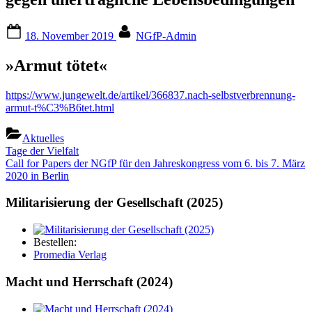
Posted
By
18. November 2019
NGfP-Admin
on
»Armut tötet«
https://www.jungewelt.de/artikel/366837.nach-selbstverbrennung-
armut‑t%C3%B6tet.html
Aktuelles
Beitragsnavigation
Previous
Tage der Vielfalt
Post:
Next
Call for Papers der NGfP für den Jahreskongress vom 6. bis 7. März
Post:
2020 in Berlin
Militarisierung der Gesellschaft (2025)
Bestellen:
Promedia Verlag
Macht und Herrschaft (2024)