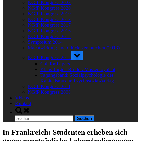
NGfP Kongress 2023
NGfP Kongress 2020
NGfP Kongress 2019
NGfP Kongress 2018
NGfP Kongress 2017
NGfP Kongress 2016
NGfP Kongress 2015
Symposium 2014
Machtwirkung und Glücksversprechen (2013)
Toggle
NGfP Kongress 2012
sub-
menu
Call for Papers
Klaus-Jürgen Bruder: Massenloyalität
Tagungsband: Sozialpsychologie des
Kapitalismus im Psychosozial-Verlag
NGfP Kongress 2011
NGfP Kongress 2008
Videos
Kontakt
Toggle
search
Suchen
form
nach:
In Frankreich: Studenten erheben sich
gegen unerträgliche Lebensbedingungen